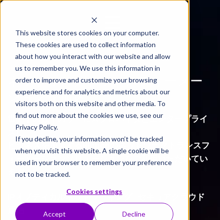
This website stores cookies on your computer.
These cookies are used to collect information
about how you interact with our website and allow
us to remember you. We use this information in
ネットワークトランスフォーメー
order to improve and customize your browsing
experience and for analytics and metrics about our
ションを加速
visitors both on this website and other media. To
find out more about the cookies we use, see our
世界中の数千のサービスプロバイダとエンタープライ
Privacy Policy.
ズに、
If you decline, your information won’t be tracked
ビジネスを加速するRibbonのネットワークトランスフ
when you visit this website. A single cookie will be
ォーメーションソリューションをご利用いただいてい
used in your browser to remember your preference
ます。
not to be tracked.
Cookies settings
IPオプティカルネットワーキング | セキュアクラウド
通信
Accept
Decline